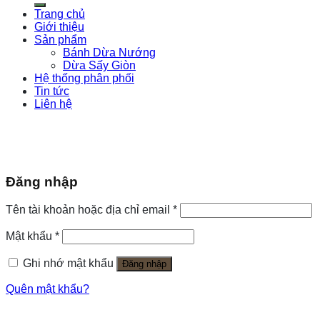
Trang chủ
Giới thiệu
Sản phẩm
Bánh Dừa Nướng
Dừa Sấy Giòn
Hệ thống phân phối
Tin tức
Liên hệ
Đăng nhập
Tên tài khoản hoặc địa chỉ email
*
Mật khẩu
*
Ghi nhớ mật khẩu
Đăng nhập
Quên mật khẩu?