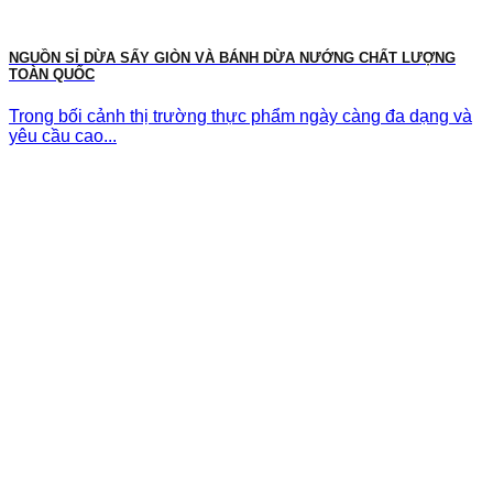
NGUỒN SỈ DỪA SẤY GIÒN VÀ BÁNH DỪA NƯỚNG CHẤT LƯỢNG
TOÀN QUỐC
Trong bối cảnh thị trường thực phẩm ngày càng đa dạng và
yêu cầu cao...