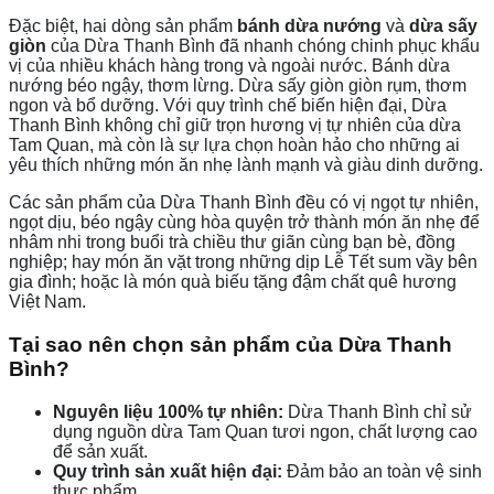
Đặc biệt, hai dòng sản phẩm
bánh dừa nướng
và
dừa sấy
giòn
của Dừa Thanh Bình đã nhanh chóng chinh phục khẩu
vị của nhiều khách hàng trong và ngoài nước. Bánh dừa
nướng béo ngậy, thơm lừng. Dừa sấy giòn giòn rụm, thơm
ngon và bổ dưỡng. Với quy trình chế biến hiện đại, Dừa
Thanh Bình không chỉ giữ trọn hương vị tự nhiên của dừa
Tam Quan, mà còn là sự lựa chọn hoàn hảo cho những ai
yêu thích những món ăn nhẹ lành mạnh và giàu dinh dưỡng.
Các sản phẩm của Dừa Thanh Bình đều có vị ngọt tự nhiên,
ngọt dịu, béo ngậy cùng hòa quyện trở thành món ăn nhẹ để
nhâm nhi trong buổi trà chiều thư giãn cùng bạn bè, đồng
nghiệp; hay món ăn vặt trong những dịp Lễ Tết sum vầy bên
gia đình; hoặc là món quà biếu tặng đậm chất quê hương
Việt Nam.
Tại sao nên chọn sản phẩm của Dừa Thanh
Bình?
Nguyên liệu 100% tự nhiên:
Dừa Thanh Bình chỉ sử
dụng nguồn dừa Tam Quan tươi ngon, chất lượng cao
để sản xuất.
Quy trình sản xuất hiện đại:
Đảm bảo an toàn vệ sinh
thực phẩm.