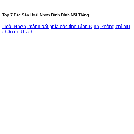
Top 7 Đặc Sản Hoài Nhơn Bình Định Nổi Tiếng
Hoài Nhơn, mảnh đất phía bắc tỉnh Bình Định, không chỉ níu
chân du khách...