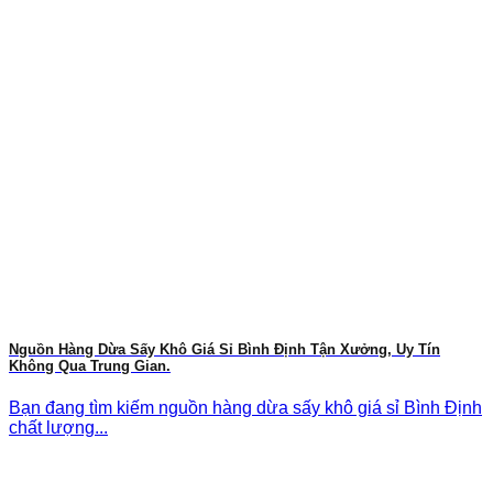
Nguồn Hàng Dừa Sấy Khô Giá Sỉ Bình Định Tận Xưởng, Uy Tín
Không Qua Trung Gian.
Bạn đang tìm kiếm nguồn hàng dừa sấy khô giá sỉ Bình Định
chất lượng...