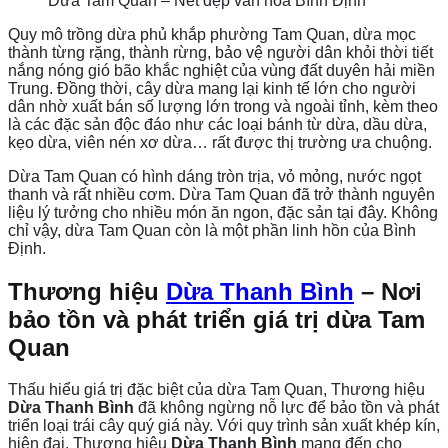
Dừa Tam Quan – Nét đẹp văn hóa Bình Định
Quy mô trồng dừa phủ khắp phường Tam Quan, dừa mọc
thành từng rặng, thành rừng, bảo vệ người dân khỏi thời tiết
nắng nóng gió bão khắc nghiệt của vùng đất duyên hải miền
Trung. Đồng thời, cây dừa mang lại kinh tế lớn cho người
dân nhờ xuất bán số lượng lớn trong và ngoài tỉnh, kèm theo
là các đặc sản độc đáo như các loại bánh từ dừa, dầu dừa,
kẹo dừa, viên nén xơ dừa… rất được thị trường ưa chuộng.
Dừa Tam Quan có hình dáng tròn trịa, vỏ mỏng, nước ngọt
thanh và rất nhiều cơm. Dừa Tam Quan đã trở thành nguyên
liệu lý tưởng cho nhiều món ăn ngon, đặc sản tại đây. Không
chỉ vậy, dừa Tam Quan còn là một phần linh hồn của Bình
Định.
Thương hiệu
Dừa Thanh Bình
– Nơi
bảo tồn và phát triển giá trị dừa Tam
Quan
Thấu hiểu giá trị đặc biệt của dừa Tam Quan, Thương hiệu
Dừa Thanh Bình
đã không ngừng nỗ lực để bảo tồn và phát
triển loại trái cây quý giá này. Với quy trình sản xuất khép kín,
hiện đại, Thương hiệu
Dừa Thanh Bình
mang đến cho