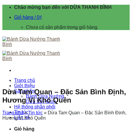
Skip
Chào mừng bạn đến với DỪA THANH BÌNH
to
Giỏ hàng /
0
₫
content
Chưa có sản phẩm trong giỏ hàng.
Trang chủ
Giới thiệu
Dừa Tam Quan – Đặc Sản Bình Định,
Sản phẩm
Bánh Dừa Nướng
Hương Vị Khó Quên
Dừa Sấy Giòn
Hệ thống phân phối
Tin tức
Trang chủ
»
Tin tức
»
Dừa Tam Quan – Đặc Sản Bình Định,
Liên hệ
Hương Vị Khó Quên
Giỏ hàng