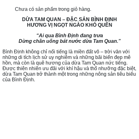
Chưa có sản phẩm trong giỏ hàng.
DỪA TAM QUAN – ĐẶC SẢN BÌNH ĐỊNH
HƯƠNG VỊ NGỌT NGÀO KHÓ QUÊN
“Ai qua Bình Định đang trưa
Dừng chân uống bát nước dừa Tam Quan.”
Bình Định không chỉ nổi tiếng là miền đất võ – trời văn với
những di tích lịch sử uy nghiêm và những bãi biển đẹp mê
hồn, mà còn là quê hương của dừa Tam Quan nức tiếng.
Được thiên nhiên ưu đãi với khí hậu và thổ nhưỡng đặc biệt,
dừa Tam Quan trở thành một trong những nông sản tiêu biểu
của Bình Định.