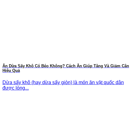
Ăn Dừa Sấy Khô Có Béo Không? Cách Ăn Giúp Tăng Và Giảm Cân
Hiệu Quả
Dừa sấy khô (hay dừa sấy giòn) là món ăn vặt quốc dân
được lòng...