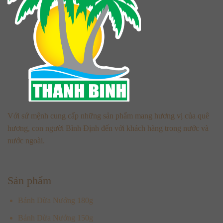
Với sứ mệnh cung cấp những sản phẩm mang hương vị của quê
hương, con người Bình Định đến với khách hàng trong nước và
nước ngoài.
Sản phẩm
Bánh Dừa Nướng 180g
Bánh Dừa Nướng 150g