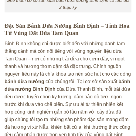
Ghé thăm cơ sở sản xuất bánh dừa nướng Bình Định có tuổi đời
2 thập kỷ
Đặc Sản Bánh Dừa Nướng Bình Định – Tinh Hoa
Từ Vùng Đất Dừa Tam Quan
Bình Định không chỉ được biết đến với những danh lam
thắng cảnh mà còn nổi tiếng với vùng nguyên liệu dừa
Tam Quan – nơi có những trái dừa cho cơm dày, vị ngọt
thanh và hương thơm đậm đà đặc trưng. Chính nguồn
nguyên liệu này là chìa khóa tạo nên sức hút cho các dòng
bánh dừa nướng
của chúng tôi. Tại cơ sở sản xuất
bánh
dừa nướng Bình Định
của Dừa Thanh Bình, mỗi trái dừa
đều được tuyển chọn kỹ lưỡng, đảm bảo độ tươi ngon
trước khi đưa vào chế biến. Sự ưu ái từ thiên nhiên kết
hợp cùng kinh nghiệm gắn bó lâu năm với cây dừa đã
giúp chúng tôi tạo ra những sản phẩm đặc sản mang đậm
đà hương vị xứ Nẫu, khiến bất cứ ai khi thưởng thức cũng
đều cảm nhận được trọn vẹn tinh túy của vùng đất Bình