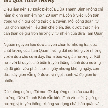
GIỮ QUA TỪNG THẾ HỆ
Điều làm nên sự khác biệt của Dừa Thanh Bình không chỉ
nằm ở kinh nghiệm hơn 20 năm mà còn ở việc luôn trân
trọng và gìn giữ công thức gia truyền. Mỗi công đoạn, từ
lựa chọn nguyên liệu đến chế biến, đều được thực hiện
cẩn thận để giữ trọn hương vị tự nhiên của dừa Tam Quan.
Nguồn nguyên liệu được tuyển chọn từ những trái dừa
chất lượng của Tam Quan – vùng đất nổi tiếng với những
vườn dừa cho cơm dày, thơm béo và giàu hương vị. Kết
hợp với bí quyết chế biến truyền thống, bánh dừa nướng
có độ giòn vừa phải, thơm ngậy nhưng không ngấy, còn
dừa sấy giòn vẫn giữ được vị ngọt thanh và độ giòn tự
nhiên.
Dù không ngừng đổi mới để đáp ứng nhu cầu của thị
trường, Dừa Thanh Bình vẫn kiên định với triết lý giữ gìn
hương vị truyền thống, không sử dụng chất bảo quản và