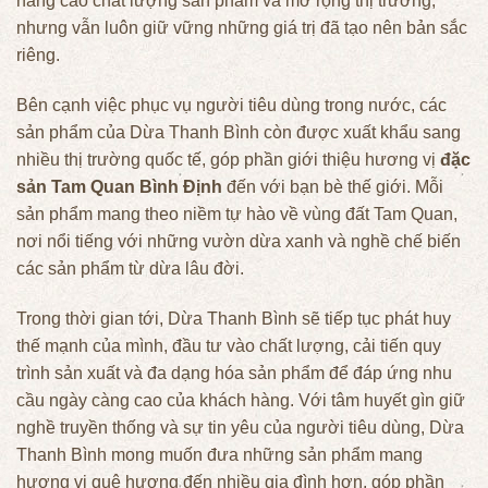
nâng cao chất lượng sản phẩm và mở rộng thị trường,
nhưng vẫn luôn giữ vững những giá trị đã tạo nên bản sắc
riêng.
Bên cạnh việc phục vụ người tiêu dùng trong nước, các
sản phẩm của Dừa Thanh Bình còn được xuất khẩu sang
nhiều thị trường quốc tế, góp phần giới thiệu hương vị
đặc
sản Tam Quan Bình Định
đến với bạn bè thế giới. Mỗi
sản phẩm mang theo niềm tự hào về vùng đất Tam Quan,
nơi nổi tiếng với những vườn dừa xanh và nghề chế biến
các sản phẩm từ dừa lâu đời.
Trong thời gian tới, Dừa Thanh Bình sẽ tiếp tục phát huy
thế mạnh của mình, đầu tư vào chất lượng, cải tiến quy
trình sản xuất và đa dạng hóa sản phẩm để đáp ứng nhu
cầu ngày càng cao của khách hàng. Với tâm huyết gìn giữ
nghề truyền thống và sự tin yêu của người tiêu dùng, Dừa
Thanh Bình mong muốn đưa những sản phẩm mang
hương vị quê hương đến nhiều gia đình hơn, góp phần