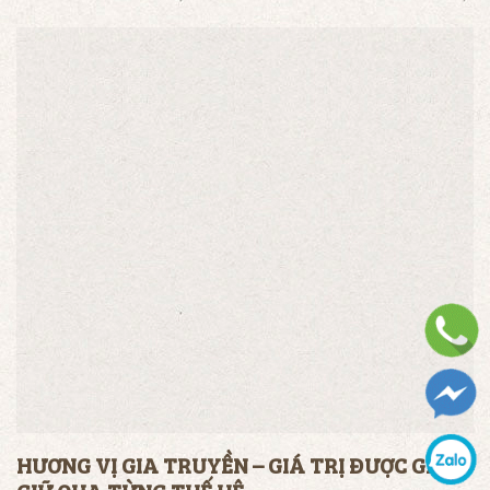
HƯƠNG VỊ GIA TRUYỀN – GIÁ TRỊ ĐƯỢC GÌN