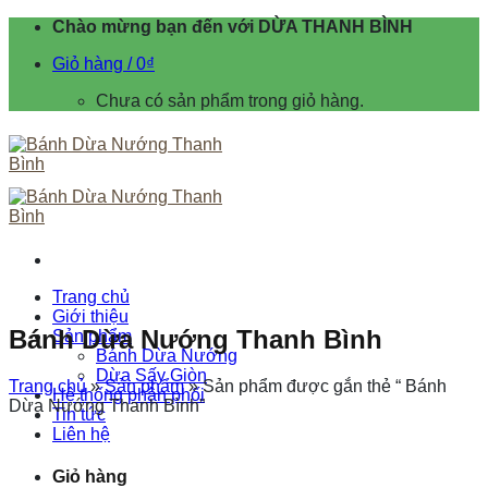
Skip
Chào mừng bạn đến với DỪA THANH BÌNH
to
Giỏ hàng /
0
₫
content
Chưa có sản phẩm trong giỏ hàng.
Trang chủ
Giới thiệu
Bánh Dừa Nướng Thanh Bình
Sản phẩm
Bánh Dừa Nướng
Dừa Sấy Giòn
Trang chủ
»
Sản phẩm
»
Sản phẩm được gắn thẻ “ Bánh
Hệ thống phân phối
Dừa Nướng Thanh Bình”
Tin tức
Liên hệ
Giỏ hàng