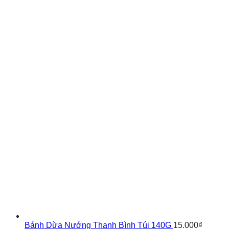
Bánh Dừa Nướng Thanh Bình Túi 140G
15.000
₫